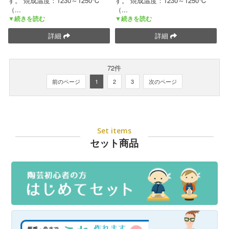
す。 焼成温度：1230～1250℃
す。 焼成温度：1230～1250℃
（
...
（
...
▼続きを読む
▼続きを読む
詳細
詳細
72件
前のページ
1
2
3
次のページ
Set items
セット商品