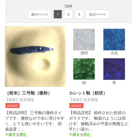
72件
前のページ
1
2
3
次のページ
［粉末］三号釉（微粉）
カレット釉（粒状）
【釉薬】粉末釉薬
【釉薬】粉末釉薬
送料無料
送料無料
【商品説明】 三号釉の微粉タイ
【商品説明】 粉砕された粒状の
プです。微粉なので水に溶けやす
ガラスです。 釉薬のようには掛
く、とても使いやすいです。 焼
けず、施釉済みの平皿や陶盤など
成温度：
...
平たい器の
...
▼続きを読む
▼続きを読む