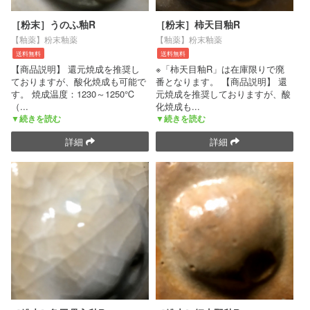
［粉末］うのふ釉R
［粉末］柿天目釉R
【釉薬】粉末釉薬
【釉薬】粉末釉薬
送料無料
送料無料
【商品説明】 還元焼成を推奨し
※「柿天目釉R」は在庫限りで廃
ておりますが、酸化焼成も可能で
番となります。 【商品説明】 還
す。 焼成温度：1230～1250℃
元焼成を推奨しておりますが、酸
（
...
化焼成も
...
▼続きを読む
▼続きを読む
詳細
詳細