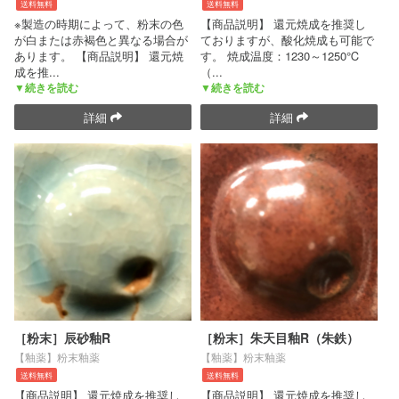
送料無料
送料無料
※製造の時期によって、粉末の色
【商品説明】 還元焼成を推奨し
が白または赤褐色と異なる場合が
ておりますが、酸化焼成も可能で
あります。 【商品説明】 還元焼
す。 焼成温度：1230～1250℃
成を推
...
（
...
▼続きを読む
▼続きを読む
詳細
詳細
［粉末］辰砂釉R
［粉末］朱天目釉R（朱鉄）
【釉薬】粉末釉薬
【釉薬】粉末釉薬
送料無料
送料無料
【商品説明】 還元焼成を推奨し
【商品説明】 還元焼成を推奨し