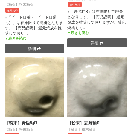
【釉薬】粉末釉薬
送料無料
送料無料
※「鉄砂釉R」は在庫限りで廃番
となります。 【商品説明】 還元
※「ビードロ釉R（ビードロ還
焼成を推奨しておりますが、酸化
元）」は在庫限りで廃番となりま
焼成も可
...
す。 【商品説明】 還元焼成を推
▼続きを読む
奨しており
...
▼続きを読む
詳細
詳細
［粉末］青磁釉R
［粉末］志野釉R
【釉薬】粉末釉薬
【釉薬】粉末釉薬