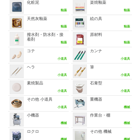
化粧泥
楽焼釉薬
釉薬
釉薬
天然灰釉薬
絵の具
釉薬
釉薬
撥水剤・防水剤・接
原材料
着剤
釉薬
釉薬
コテ
カンナ
小道具
小道具
ヘラ
筆
小道具
小道具
素焼製品
石膏型
小道具
小道具
その他 小道具
重機器
小道具
機械
小機器
作業台・棚
機械
機械
ロクロ
その他 機械
機械
機械