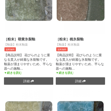
［粉末］萌黄氷裂釉
［粉末］桃氷裂釉
【釉薬】粉末釉薬
【釉薬】粉末釉薬
送料無料
送料無料
【商品説明】 花びらのように重
【商品説明】 花びらのように重
なる貫入が綺麗な氷裂釉です。
なる貫入が綺麗な氷裂釉です。
釉薬が溜まりやすいため、平らな
釉薬が溜まりやすいため、平らな
器への施釉
...
器への施釉
...
▼続きを読む
▼続きを読む
詳細
詳細