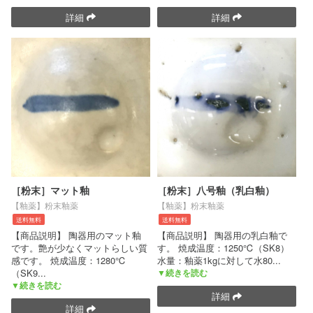
詳細
詳細
［粉末］マット釉
［粉末］八号釉（乳白釉）
【釉薬】粉末釉薬
【釉薬】粉末釉薬
送料無料
送料無料
【商品説明】 陶器用のマット釉
【商品説明】 陶器用の乳白釉で
です。艶が少なくマットらしい質
す。 焼成温度：1250℃（SK8）
感です。 焼成温度：1280℃
水量：釉薬1kgに対して水80
...
（SK9
...
▼続きを読む
▼続きを読む
詳細
詳細