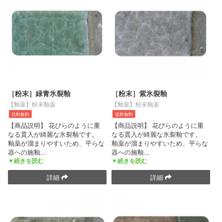
［粉末］緑青氷裂釉
［粉末］紫氷裂釉
【釉薬】粉末釉薬
【釉薬】粉末釉薬
送料無料
送料無料
【商品説明】 花びらのように重
【商品説明】 花びらのように重
なる貫入が綺麗な氷裂釉です。
なる貫入が綺麗な氷裂釉です。
釉薬が溜まりやすいため、平らな
釉薬が溜まりやすいため、平らな
器への施釉
...
器への施釉
...
▼続きを読む
▼続きを読む
詳細
詳細