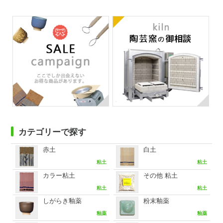
カテゴリーで探す
赤土
白土
粘土
粘土
カラー粘土
その他 粘土
粘土
粘土
しがらき釉薬
粉末釉薬
釉薬
釉薬