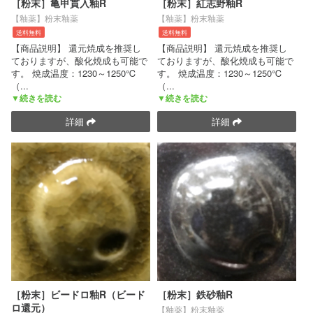
［粉末］亀甲貫入釉R
［粉末］紅志野釉R
【釉薬】粉末釉薬
【釉薬】粉末釉薬
送料無料
送料無料
【商品説明】 還元焼成を推奨し
【商品説明】 還元焼成を推奨し
ておりますが、酸化焼成も可能で
ておりますが、酸化焼成も可能で
す。 焼成温度：1230～1250℃
す。 焼成温度：1230～1250℃
（
...
（
...
▼続きを読む
▼続きを読む
詳細
詳細
［粉末］ビードロ釉R（ビード
［粉末］鉄砂釉R
ロ還元）
【釉薬】粉末釉薬