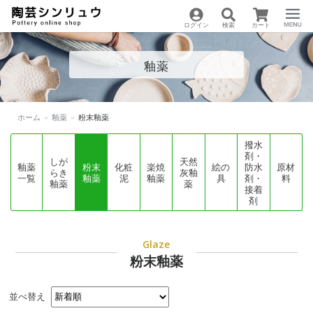
ログイン
検索
カート
陶芸用品の通販サイト
Menu
釉薬
| 陶芸シンリュウ
ホーム
»
釉薬
»
粉末釉薬
撥水
剤・
しが
天然
釉薬
粉末
化粧
楽焼
絵の
防水
原材
らき
灰釉
一覧
釉薬
泥
釉薬
具
剤・
料
釉薬
薬
接着
剤
Glaze
粉末釉薬
並べ替え