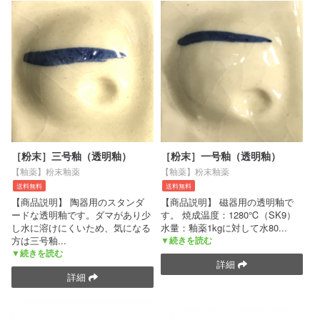
［粉末］三号釉（透明釉）
［粉末］一号釉（透明釉）
【釉薬】粉末釉薬
【釉薬】粉末釉薬
送料無料
送料無料
【商品説明】 陶器用のスタンダ
【商品説明】 磁器用の透明釉で
ードな透明釉です。ダマがあり少
す。 焼成温度：1280℃（SK9）
し水に溶けにくいため、気になる
水量：釉薬1kgに対して水80
...
方は三号釉
...
▼続きを読む
▼続きを読む
詳細
詳細