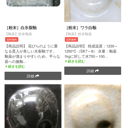
［粉末］白氷裂釉
［粉末］ワラ白釉
【釉薬】粉末釉薬
【釉薬】粉末釉薬
送料無料
送料無料
【商品説明】 花びらのように重
【商品説明】 焼成温度：1230～
なる貫入が美しい氷裂釉です。
1250℃（SK7～8） 水量：釉薬
釉薬が溜まりやすいため、平らな
1kgに対して水700～100
...
器への施釉
...
▼続きを読む
▼続きを読む
詳細
詳細