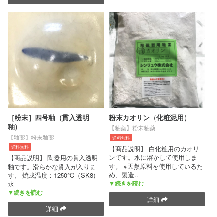
［粉末］四号釉（貫入透明
粉末カオリン（化粧泥用）
釉）
【釉薬】粉末釉薬
【釉薬】粉末釉薬
送料無料
送料無料
【商品説明】 白化粧用のカオリ
ンです。水に溶かして使用しま
【商品説明】 陶器用の貫入透明
す。 ※天然原料を使用しているた
釉です。滑らかな貫入が入りま
め、製造
...
す。 焼成温度：1250℃（SK8）
▼続きを読む
水
...
▼続きを読む
詳細
詳細