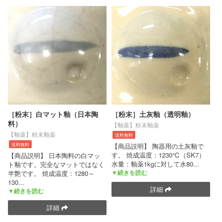
［粉末］白マット釉（日本陶
［粉末］土灰釉（透明釉）
料）
【釉薬】粉末釉薬
【釉薬】粉末釉薬
送料無料
送料無料
【商品説明】 陶器用の土灰釉で
す。 焼成温度：1230℃（SK7）
【商品説明】 日本陶料の白マッ
水量：釉薬1kgに対して水80
...
ト釉です。完全なマットではなく
▼続きを読む
半艶です。 焼成温度：1280～
130
...
詳細
▼続きを読む
詳細