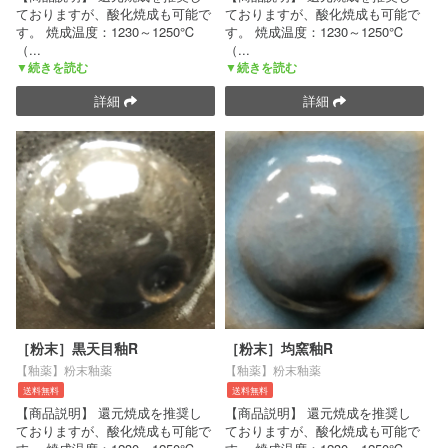
ておりますが、酸化焼成も可能で
ておりますが、酸化焼成も可能で
す。 焼成温度：1230～1250℃
す。 焼成温度：1230～1250℃
（
...
（
...
▼続きを読む
▼続きを読む
詳細
詳細
［粉末］黒天目釉R
［粉末］均窯釉R
【釉薬】粉末釉薬
【釉薬】粉末釉薬
送料無料
送料無料
【商品説明】 還元焼成を推奨し
【商品説明】 還元焼成を推奨し
ておりますが、酸化焼成も可能で
ておりますが、酸化焼成も可能で