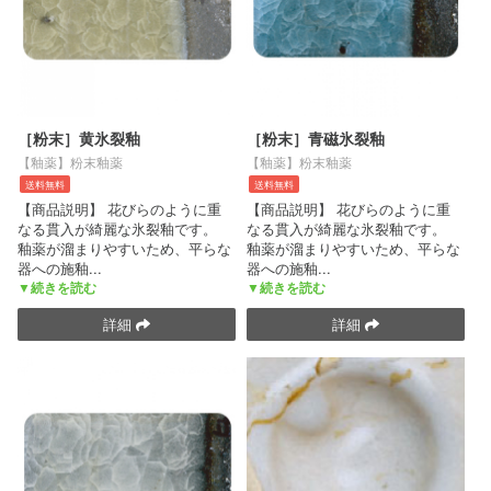
［粉末］黄氷裂釉
［粉末］青磁氷裂釉
【釉薬】粉末釉薬
【釉薬】粉末釉薬
送料無料
送料無料
【商品説明】 花びらのように重
【商品説明】 花びらのように重
なる貫入が綺麗な氷裂釉です。
なる貫入が綺麗な氷裂釉です。
釉薬が溜まりやすいため、平らな
釉薬が溜まりやすいため、平らな
器への施釉
...
器への施釉
...
▼続きを読む
▼続きを読む
詳細
詳細