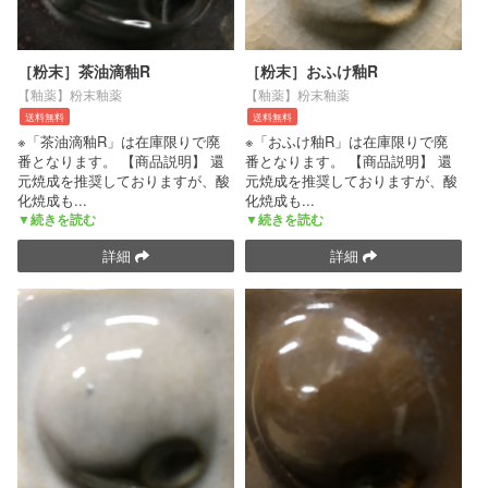
［粉末］茶油滴釉R
［粉末］おふけ釉R
【釉薬】粉末釉薬
【釉薬】粉末釉薬
送料無料
送料無料
※「茶油滴釉R」は在庫限りで廃
※「おふけ釉R」は在庫限りで廃
番となります。 【商品説明】 還
番となります。 【商品説明】 還
元焼成を推奨しておりますが、酸
元焼成を推奨しておりますが、酸
化焼成も
...
化焼成も
...
▼続きを読む
▼続きを読む
詳細
詳細