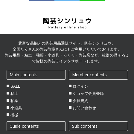
陶芸用品の通販サイト | 陶
芸シンリュウ
豊富な品揃えの陶芸用品通販サイト、陶芸シンリュウ。
全国たくさんの陶芸教室さんにもご利用いただいております。
陶芸用品・粘土・釉薬・小道具・ろくろ・陶芸窯など、抜群の品ぞろえ
で皆様の陶芸ライフをサポートします。
Main contents
Member contents
SALE
ログイン
粘土
ショップ会員登録
釉薬
会員規約
小道具
お問い合わせ
機械
Guide contents
Sub contents