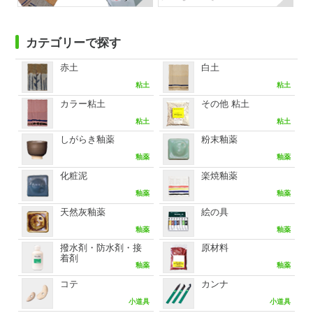
カテゴリーで探す
赤土
白土
粘土
粘土
カラー粘土
その他 粘土
粘土
粘土
しがらき釉薬
粉末釉薬
釉薬
釉薬
化粧泥
楽焼釉薬
釉薬
釉薬
天然灰釉薬
絵の具
釉薬
釉薬
撥水剤・防水剤・接
原材料
着剤
釉薬
釉薬
コテ
カンナ
小道具
小道具