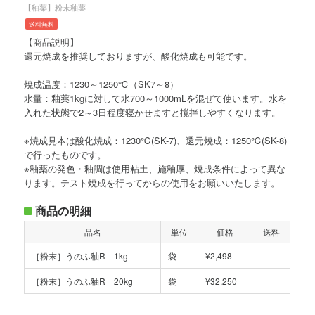
【釉薬】粉末釉薬
送料無料
【商品説明】
還元焼成を推奨しておりますが、酸化焼成も可能です。
焼成温度：1230～1250℃（SK7～8）
水量：釉薬1kgに対して水700～1000mLを混ぜて使います。水を
入れた状態で2～3日程度寝かせますと撹拌しやすくなります。
※焼成見本は酸化焼成：1230℃(SK-7)、還元焼成：1250℃(SK-8)
で行ったものです。
※釉薬の発色・釉調は使用粘土、施釉厚、焼成条件によって異な
ります。テスト焼成を行ってからの使用をお願いいたします。
商品の明細
品名
単位
価格
送料
［粉末］うのふ釉R 1kg
袋
¥2,498
［粉末］うのふ釉R 20kg
袋
¥32,250