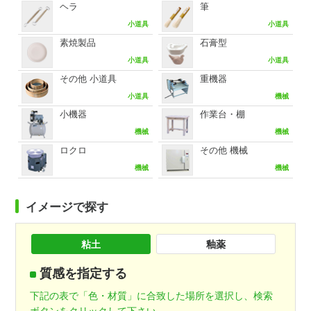
ヘラ
筆
小道具
小道具
素焼製品
石膏型
小道具
小道具
その他 小道具
重機器
小道具
機械
小機器
作業台・棚
機械
機械
ロクロ
その他 機械
機械
機械
イメージで探す
粘土
釉薬
質感を指定する
下記の表で「色・材質」に合致した場所を選択し、検索
ボタンをクリックして下さい。