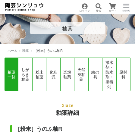
ログイン
検索
カート
陶芸用品の通販サイト
Menu
釉薬
| 陶芸シンリュウ
ホーム
»
釉薬
»
［粉末］うのふ釉R
撥水
剤・
しが
天然
釉薬
粉末
化粧
楽焼
絵の
防水
原材
らき
灰釉
一覧
釉薬
泥
釉薬
具
剤・
料
釉薬
薬
接着
剤
Glaze
釉薬詳細
［粉末］うのふ釉R