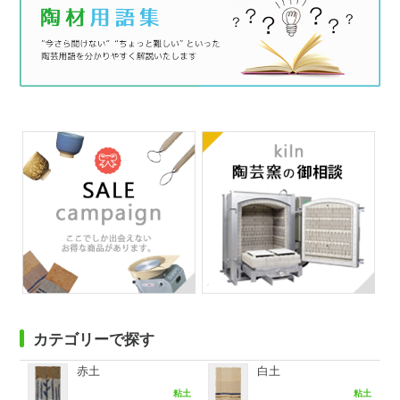
カテゴリーで探す
赤土
白土
粘土
粘土