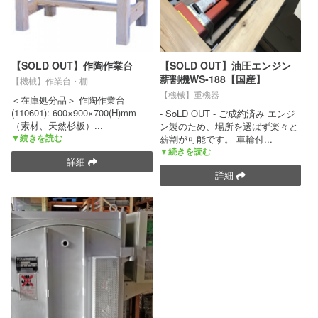
【SOLD OUT】作陶作業台
【SOLD OUT】油圧エンジン
薪割機WS-188【国産】
【機械】作業台・棚
【機械】重機器
＜在庫処分品＞ 作陶作業台
(110601): 600×900×700(H)mm
- SoLD OUT - ご成約済み エンジ
（素材、天然杉板）
...
ン製のため、場所を選ばず楽々と
▼続きを読む
薪割が可能です。 車輪付
...
▼続きを読む
詳細
詳細