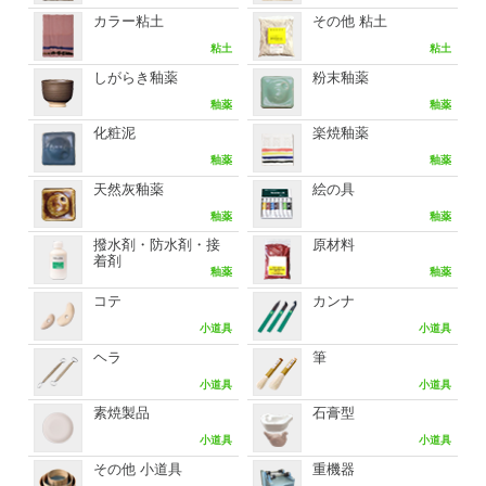
カラー粘土
その他 粘土
粘土
粘土
しがらき釉薬
粉末釉薬
釉薬
釉薬
化粧泥
楽焼釉薬
釉薬
釉薬
天然灰釉薬
絵の具
釉薬
釉薬
撥水剤・防水剤・接
原材料
着剤
釉薬
釉薬
コテ
カンナ
小道具
小道具
ヘラ
筆
小道具
小道具
素焼製品
石膏型
小道具
小道具
その他 小道具
重機器