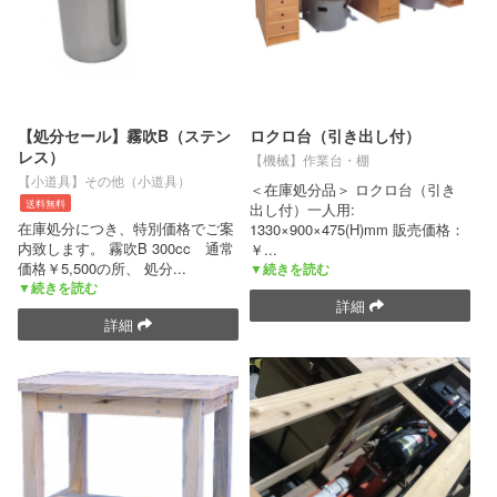
【処分セール】霧吹B（ステン
ロクロ台（引き出し付）
レス）
【機械】作業台・棚
【小道具】その他（小道具）
＜在庫処分品＞ ロクロ台（引き
送料無料
出し付）一人用:
在庫処分につき、特別価格でご案
1330×900×475(H)mm 販売価格：
内致します。 霧吹B 300cc 通常
￥
...
価格￥5,500の所、 処分
...
▼続きを読む
▼続きを読む
詳細
詳細