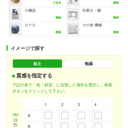
小道具
機械
小機器
作業台・棚
機械
機械
ロクロ
その他 機械
機械
機械
イメージで探す
粘土
釉薬
質感を指定する
下記の表で「色・材質」に合致した場所を選択し、検索
ボタンをクリックして下さい。
1
2
3
4
A
B