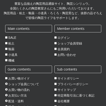
豊富な品揃えの陶芸用品通販サイト、陶芸シンリュウ。
全国たくさんの陶芸教室さんにもご利用いただいております。
陶芸用品・粘土・釉薬・小道具・ろくろ・陶芸窯など、抜群の品ぞろえ
で皆様の陶芸ライフをサポートします。
Main contents
Member contents
SALE
ログイン
粘土
ショップ会員登録
釉薬
会員規約
小道具
お問い合わせ
機械
Guide contents
Sub contents
お買い物ガイド
サイトポリシー
ショップ会員について
プライバシーポリシー
お買い物の流れ
サイトマップ
お支払い方法
特定商取引法に基づく表記
配送・送料
会社概要