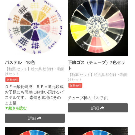
パステル 10色
下絵ゴス（チューブ）7色セッ
ト
【釉薬 セット】絵の具 絵付け・釉掛
けセット
【釉薬 セット】絵の具 絵付け・釉掛
けセット
送料無料
ＯＦ＝酸化焼成 ＲＦ＝還元焼成
送料無料
お子様にも簡単に御使い頂けるパ
ステルです。 素焼き素地にその
チューブ状のゴスです。
まま描
...
詳細
▼続きを読む
詳細