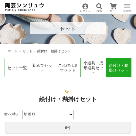
ログイン
検索
カート
陶芸用品の通販サイト
Menu
セット
| 陶芸シンリュウ
ホーム
»
セット
»
絵付け・釉掛けセット
小道具・成
初めてセッ
これ作れま
絵付け・釉
セット一覧
形道具セッ
ト
すセット
掛けセット
ト
Set
絵付け・釉掛けセット
並べ替え
6件