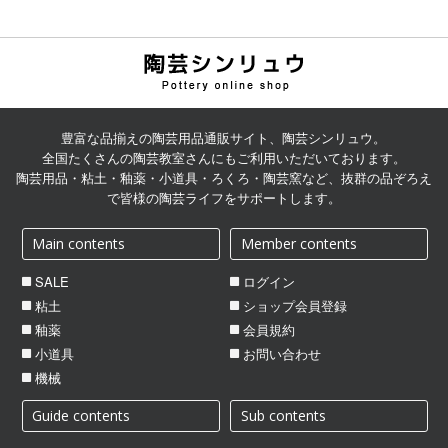
陶芸用品の通販サイト | 陶
芸シンリュウ
豊富な品揃えの陶芸用品通販サイト、陶芸シンリュウ。
全国たくさんの陶芸教室さんにもご利用いただいております。
陶芸用品・粘土・釉薬・小道具・ろくろ・陶芸窯など、抜群の品ぞろえ
で皆様の陶芸ライフをサポートします。
Main contents
Member contents
SALE
ログイン
粘土
ショップ会員登録
釉薬
会員規約
小道具
お問い合わせ
機械
Guide contents
Sub contents