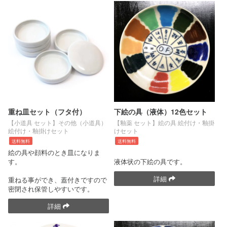
重ね皿セット（フタ付）
下絵の具（液体）12色セット
【小道具 セット】その他（小道具）
【釉薬 セット】絵の具 絵付け・釉掛
絵付け・釉掛けセット
けセット
送料無料
送料無料
絵の具や顔料のとき皿になりま
す。
液体状の下絵の具です。
詳細
重ねる事ができ、蓋付きですので
密閉され保管しやすいです。
詳細