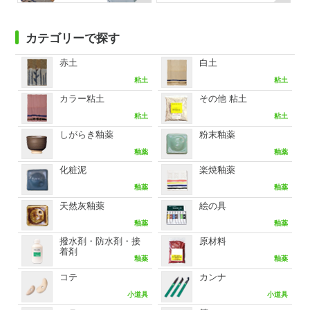
カテゴリーで探す
赤土
白土
粘土
粘土
カラー粘土
その他 粘土
粘土
粘土
しがらき釉薬
粉末釉薬
釉薬
釉薬
化粧泥
楽焼釉薬
釉薬
釉薬
天然灰釉薬
絵の具
釉薬
釉薬
撥水剤・防水剤・接
原材料
着剤
釉薬
釉薬
コテ
カンナ
小道具
小道具