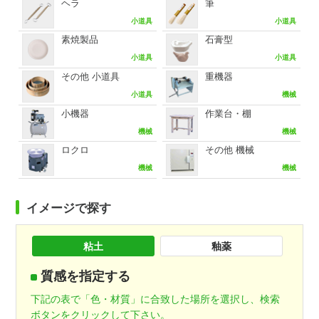
ヘラ
筆
小道具
小道具
素焼製品
石膏型
小道具
小道具
その他 小道具
重機器
小道具
機械
小機器
作業台・棚
機械
機械
ロクロ
その他 機械
機械
機械
イメージで探す
粘土
釉薬
質感を指定する
下記の表で「色・材質」に合致した場所を選択し、検索
ボタンをクリックして下さい。