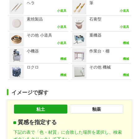
ヘラ
筆
小道具
小道具
素焼製品
石膏型
小道具
小道具
その他 小道具
重機器
小道具
機械
小機器
作業台・棚
機械
機械
ロクロ
その他 機械
機械
機械
イメージで探す
粘土
釉薬
質感を指定する
下記の表で「色・材質」に合致した場所を選択し、検索
ボタンをクリックして下さい。