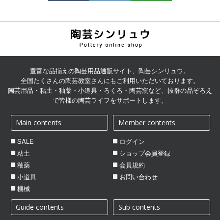
陶芸用品の通販サイト | 陶
芸シンリュウ
豊富な品揃えの陶芸用品通販サイト、陶芸シンリュウ。
全国たくさんの陶芸教室さんにもご利用いただいております。
陶芸用品・粘土・釉薬・小道具・ろくろ・陶芸窯など、抜群の品ぞろえ
で皆様の陶芸ライフをサポートします。
Main contents
Member contents
SALE
ログイン
粘土
ショップ会員登録
釉薬
会員規約
小道具
お問い合わせ
機械
Guide contents
Sub contents