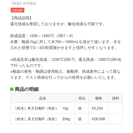
【釉薬】粉末釉薬
送料無料
【商品説明】
還元焼成を推奨しておりますが、酸化焼成も可能です。
焼成温度：1230～1250℃（SK7～8）
水量：釉薬1kgに対して水700～1000mLを混ぜて使います。水を
入れた状態で2～3日程度寝かせますと撹拌しやすくなります。
※焼成見本は酸化焼成：1230℃(SK-7)、還元焼成：1250℃(SK-8)
で行ったものです。
※釉薬の発色・釉調は使用粘土、施釉厚、焼成条件によって異な
ります。テスト焼成を行ってからの使用をお願いいたします。
商品の明細
品名
単位
価格
送料
［粉末］朱天目釉R（朱鉄） 1kg
袋
¥2,234
［粉末］朱天目釉R（朱鉄） 20kg
袋
¥28,598