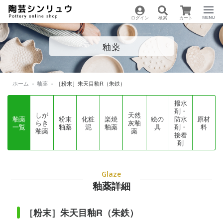
ログイン
検索
カート
陶芸用品の通販サイト
Menu
釉薬
| 陶芸シンリュウ
ホーム
»
釉薬
»
［粉末］朱天目釉R（朱鉄）
撥水
剤・
しが
天然
釉薬
粉末
化粧
楽焼
絵の
防水
原材
らき
灰釉
一覧
釉薬
泥
釉薬
具
剤・
料
釉薬
薬
接着
剤
Glaze
釉薬詳細
［粉末］朱天目釉R（朱鉄）