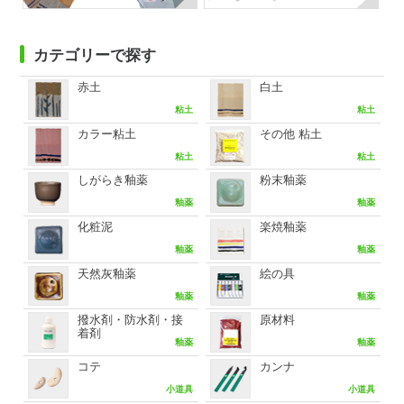
カテゴリーで探す
赤土
白土
粘土
粘土
カラー粘土
その他 粘土
粘土
粘土
しがらき釉薬
粉末釉薬
釉薬
釉薬
化粧泥
楽焼釉薬
釉薬
釉薬
天然灰釉薬
絵の具
釉薬
釉薬
撥水剤・防水剤・接
原材料
着剤
釉薬
釉薬
コテ
カンナ
小道具
小道具