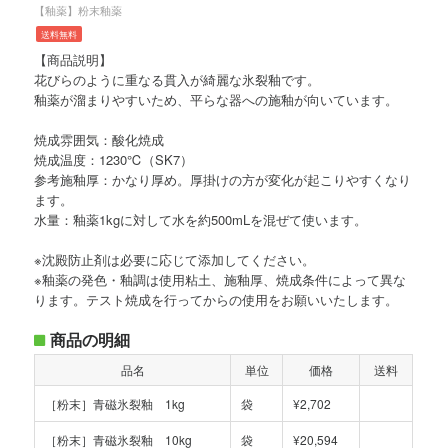
【釉薬】粉末釉薬
送料無料
【商品説明】
花びらのように重なる貫入が綺麗な氷裂釉です。
釉薬が溜まりやすいため、平らな器への施釉が向いています。
焼成雰囲気：酸化焼成
焼成温度：1230℃（SK7）
参考施釉厚：かなり厚め。厚掛けの方が変化が起こりやすくなり
ます。
水量：釉薬1kgに対して水を約500mLを混ぜて使います。
※沈殿防止剤は必要に応じて添加してください。
※釉薬の発色・釉調は使用粘土、施釉厚、焼成条件によって異な
ります。テスト焼成を行ってからの使用をお願いいたします。
商品の明細
品名
単位
価格
送料
［粉末］青磁氷裂釉 1kg
袋
¥2,702
［粉末］青磁氷裂釉 10kg
袋
¥20,594