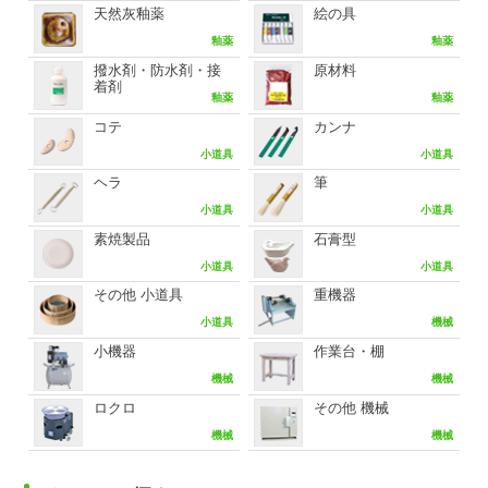
天然灰釉薬
絵の具
釉薬
釉薬
撥水剤・防水剤・接
原材料
着剤
釉薬
釉薬
コテ
カンナ
小道具
小道具
ヘラ
筆
小道具
小道具
素焼製品
石膏型
小道具
小道具
その他 小道具
重機器
小道具
機械
小機器
作業台・棚
機械
機械
ロクロ
その他 機械
機械
機械