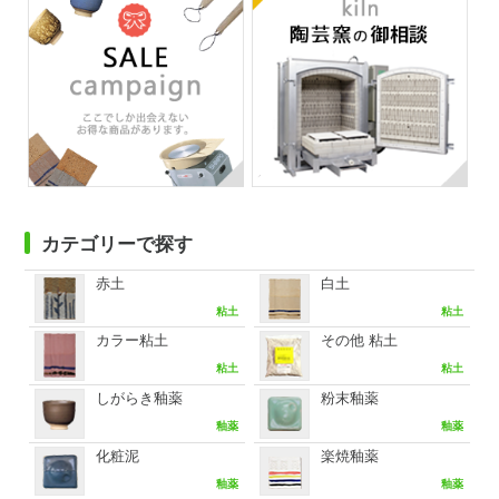
カテゴリーで探す
赤土
白土
粘土
粘土
カラー粘土
その他 粘土
粘土
粘土
しがらき釉薬
粉末釉薬
釉薬
釉薬
化粧泥
楽焼釉薬
釉薬
釉薬