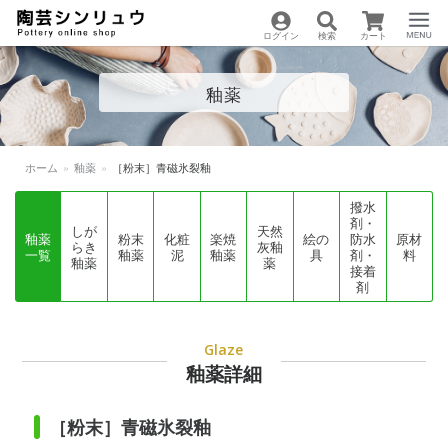
ログイン
検索
カート
陶芸用品の通販サイト
Menu
釉薬
| 陶芸シンリュウ
ホーム
»
釉薬
»
［粉末］青磁氷裂釉
撥水
剤・
しが
天然
釉薬
粉末
化粧
楽焼
絵の
防水
原材
らき
灰釉
一覧
釉薬
泥
釉薬
具
剤・
料
釉薬
薬
接着
剤
Glaze
釉薬詳細
［粉末］青磁氷裂釉