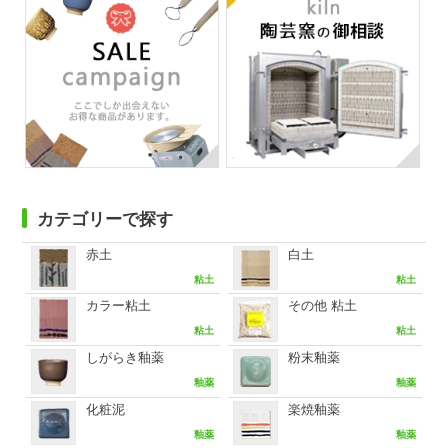
カテゴリーで探す
赤土
白土
粘土
粘土
カラー粘土
その他 粘土
粘土
粘土
しがらき釉薬
粉末釉薬
釉薬
釉薬
化粧泥
楽焼釉薬
釉薬
釉薬