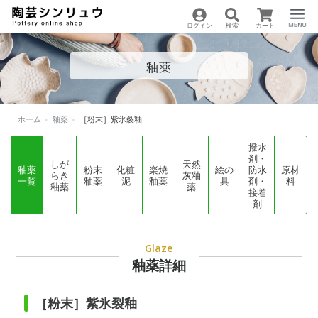
ログイン
検索
カート
陶芸用品の通販サイト
Menu
釉薬
| 陶芸シンリュウ
ホーム
»
釉薬
»
［粉末］紫氷裂釉
撥水
剤・
しが
天然
釉薬
粉末
化粧
楽焼
絵の
防水
原材
らき
灰釉
一覧
釉薬
泥
釉薬
具
剤・
料
釉薬
薬
接着
剤
Glaze
釉薬詳細
［粉末］紫氷裂釉