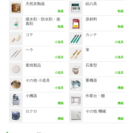
天然灰釉薬
絵の具
釉薬
釉薬
撥水剤・防水剤・接
原材料
着剤
釉薬
釉薬
コテ
カンナ
小道具
小道具
ヘラ
筆
小道具
小道具
素焼製品
石膏型
小道具
小道具
その他 小道具
重機器
小道具
機械
小機器
作業台・棚
機械
機械
ロクロ
その他 機械
機械
機械