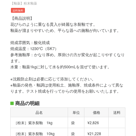
【釉薬】粉末釉薬
送料無料
【商品説明】
花びらのように重なる貫入が綺麗な氷裂釉です。
釉薬が溜まりやすいため、平らな器への施釉が向いています。
焼成雰囲気：酸化焼成
焼成温度：1230℃（SK7）
参考施釉厚：かなり厚め。厚掛けの方が変化が起こりやすくなり
ます。
水量：釉薬1kgに対して水を約500mLを混ぜて使います。
※沈殿防止剤は必要に応じて添加してください。
※釉薬の発色・釉調は使用粘土、施釉厚、焼成条件によって異な
ります。テスト焼成を行ってからの使用をお願いいたします。
商品の明細
品名
単位
価格
送料
［粉末］紫氷裂釉 1kg
袋
¥2,826
［粉末］紫氷裂釉 10kg
袋
¥21,228