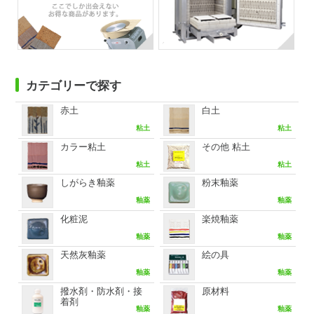
カテゴリーで探す
赤土
白土
粘土
粘土
カラー粘土
その他 粘土
粘土
粘土
しがらき釉薬
粉末釉薬
釉薬
釉薬
化粧泥
楽焼釉薬
釉薬
釉薬
天然灰釉薬
絵の具
釉薬
釉薬
撥水剤・防水剤・接
原材料
着剤
釉薬
釉薬