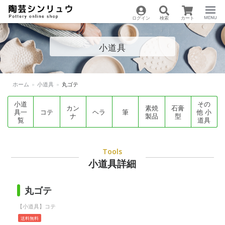
ログイン
検索
カート
陶芸用品の通販サイト
Menu
小道具
| 陶芸シンリュウ
ホーム
»
小道具
»
丸ゴテ
小道
その
カン
素焼
石膏
具一
コテ
ヘラ
筆
他 小
ナ
製品
型
覧
道具
Tools
小道具詳細
丸ゴテ
【小道具】コテ
送料無料