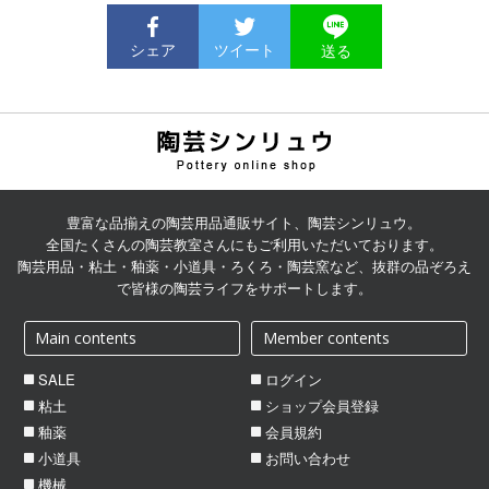
シェア
ツイート
送る
陶芸用品の通販サイト | 陶
芸シンリュウ
豊富な品揃えの陶芸用品通販サイト、陶芸シンリュウ。
全国たくさんの陶芸教室さんにもご利用いただいております。
陶芸用品・粘土・釉薬・小道具・ろくろ・陶芸窯など、抜群の品ぞろえ
で皆様の陶芸ライフをサポートします。
Main contents
Member contents
SALE
ログイン
粘土
ショップ会員登録
釉薬
会員規約
小道具
お問い合わせ
機械