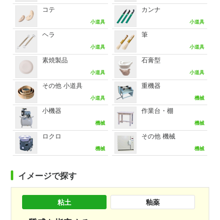
コテ
カンナ
小道具
小道具
ヘラ
筆
小道具
小道具
素焼製品
石膏型
小道具
小道具
その他 小道具
重機器
小道具
機械
小機器
作業台・棚
機械
機械
ロクロ
その他 機械
機械
機械
イメージで探す
粘土
釉薬