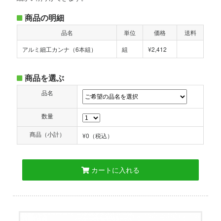
商品の明細
品名
単位
価格
送料
アルミ細工カンナ（6本組）
組
¥2,412
商品を選ぶ
品名
数量
商品（小計）
¥0
（税込）
カートに入れる