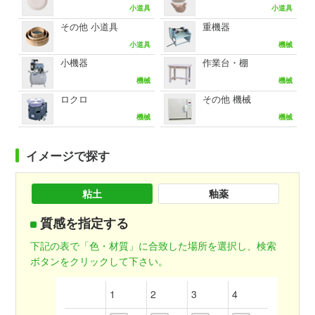
小道具
小道具
その他 小道具
重機器
小道具
機械
小機器
作業台・棚
機械
機械
ロクロ
その他 機械
機械
機械
イメージで探す
粘土
釉薬
質感を指定する
下記の表で「色・材質」に合致した場所を選択し、検索
ボタンをクリックして下さい。
1
2
3
4