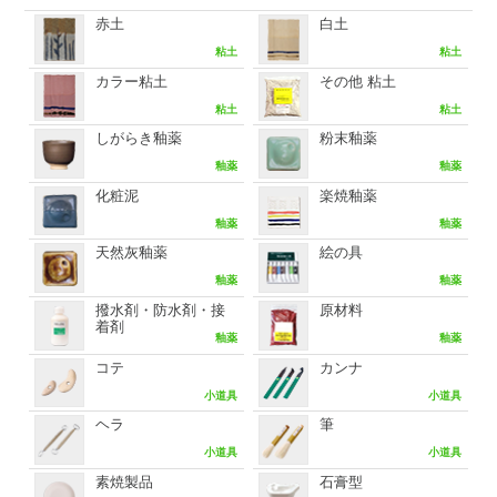
赤土
白土
粘土
粘土
カラー粘土
その他 粘土
粘土
粘土
しがらき釉薬
粉末釉薬
釉薬
釉薬
化粧泥
楽焼釉薬
釉薬
釉薬
天然灰釉薬
絵の具
釉薬
釉薬
撥水剤・防水剤・接
原材料
着剤
釉薬
釉薬
コテ
カンナ
小道具
小道具
ヘラ
筆
小道具
小道具
素焼製品
石膏型