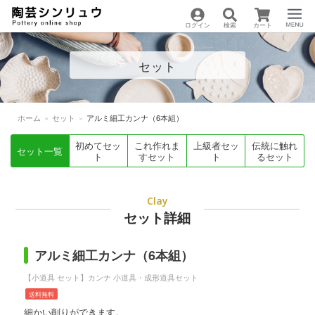
ログイン
検索
カート
陶芸用品の通販サイト
Menu
セット
| 陶芸シンリュウ
ホーム
»
セット
»
アルミ細工カンナ（6本組）
初めてセッ
これ作れま
上級者セッ
伝統に触れ
セット一覧
ト
すセット
ト
るセット
Clay
セット詳細
アルミ細工カンナ（6本組）
【小道具 セット】カンナ 小道具・成形道具セット
送料無料
細かい削りができます。