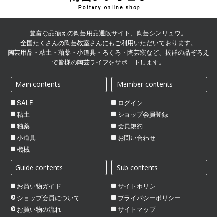
陶芸用品の通販サイト | 陶
芸シンリュウ
豊富な品揃えの陶芸用品通販サイト、陶芸シンリュウ。
全国たくさんの陶芸教室さんにもご利用いただいております。
陶芸用品・粘土・釉薬・小道具・ろくろ・陶芸窯など、抜群の品ぞろえ
で皆様の陶芸ライフをサポートします。
Main contents
Member contents
SALE
ログイン
粘土
ショップ会員登録
釉薬
会員規約
小道具
お問い合わせ
機械
Guide contents
Sub contents
お買い物ガイド
サイトポリシー
ショップ会員について
プライバシーポリシー
お買い物の流れ
サイトマップ