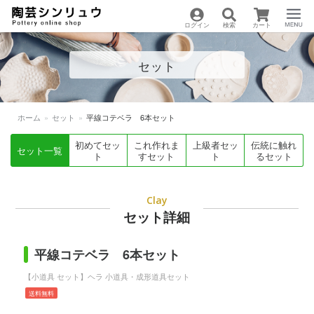
ログイン
検索
カート
陶芸用品の通販サイト
Menu
セット
| 陶芸シンリュウ
ホーム
»
セット
»
平線コテベラ 6本セット
初めてセッ
これ作れま
上級者セッ
伝統に触れ
セット一覧
ト
すセット
ト
るセット
Clay
セット詳細
平線コテベラ 6本セット
【小道具 セット】ヘラ 小道具・成形道具セット
送料無料