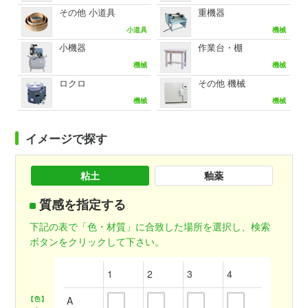
その他 小道具
重機器
小道具
機械
小機器
作業台・棚
機械
機械
ロクロ
その他 機械
機械
機械
イメージで探す
粘土
釉薬
質感を指定する
下記の表で「色・材質」に合致した場所を選択し、検索
ボタンをクリックして下さい。
1
2
3
4
A