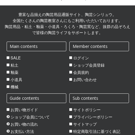
陶芸用品の通販サイト | 陶
芸シンリュウ
豊富な品揃えの陶芸用品通販サイト、陶芸シンリュウ。
全国たくさんの陶芸教室さんにもご利用いただいております。
陶芸用品・粘土・釉薬・小道具・ろくろ・陶芸窯など、抜群の品ぞろえ
で皆様の陶芸ライフをサポートします。
Main contents
Member contents
SALE
ログイン
粘土
ショップ会員登録
釉薬
会員規約
小道具
お問い合わせ
機械
Guide contents
Sub contents
お買い物ガイド
サイトポリシー
ショップ会員について
プライバシーポリシー
お買い物の流れ
サイトマップ
お支払い方法
特定商取引法に基づく表記