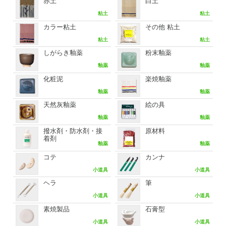
赤土
白土
粘土
粘土
カラー粘土
その他 粘土
粘土
粘土
しがらき釉薬
粉末釉薬
釉薬
釉薬
化粧泥
楽焼釉薬
釉薬
釉薬
天然灰釉薬
絵の具
釉薬
釉薬
撥水剤・防水剤・接
原材料
着剤
釉薬
釉薬
コテ
カンナ
小道具
小道具
ヘラ
筆
小道具
小道具
素焼製品
石膏型
小道具
小道具