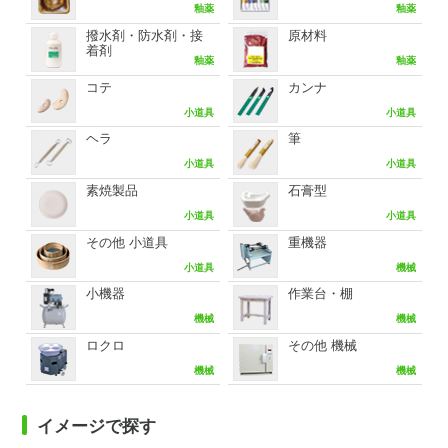
釉薬
釉薬
撥水剤・防水剤・接
原材料
着剤
釉薬
釉薬
コテ
カンナ
小道具
小道具
ヘラ
筆
小道具
小道具
素焼製品
石膏型
小道具
小道具
その他 小道具
重機器
小道具
機械
小機器
作業台・棚
機械
機械
ロクロ
その他 機械
機械
機械
イメージで探す