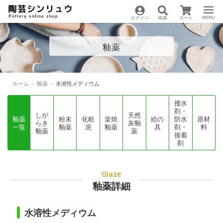
ログイン
検索
カート
陶芸用品の通販サイト
Menu
釉薬
| 陶芸シンリュウ
ホーム
»
釉薬
»
水溶性メディウム
撥水
剤・
しが
天然
釉薬
粉末
化粧
楽焼
絵の
防水
原材
らき
灰釉
一覧
釉薬
泥
釉薬
具
剤・
料
釉薬
薬
接着
剤
Glaze
釉薬詳細
水溶性メディウム