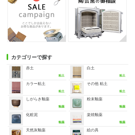
カテゴリーで探す
赤土
白土
粘土
粘土
カラー粘土
その他 粘土
粘土
粘土
しがらき釉薬
粉末釉薬
釉薬
釉薬
化粧泥
楽焼釉薬
釉薬
釉薬
天然灰釉薬
絵の具