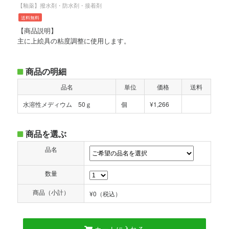
【釉薬】撥水剤・防水剤・接着剤
送料無料
【商品説明】
主に上絵具の粘度調整に使用します。
商品の明細
品名
単位
価格
送料
水溶性メディウム 50ｇ
個
¥1,266
商品を選ぶ
品名
数量
商品（小計）
¥0
（税込）