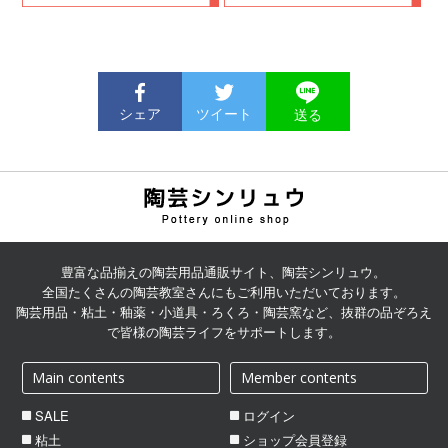
シェア
ツイート
送る
陶芸用品の通販サイト | 陶
芸シンリュウ
豊富な品揃えの陶芸用品通販サイト、陶芸シンリュウ。
全国たくさんの陶芸教室さんにもご利用いただいております。
陶芸用品・粘土・釉薬・小道具・ろくろ・陶芸窯など、抜群の品ぞろえ
で皆様の陶芸ライフをサポートします。
Main contents
Member contents
SALE
ログイン
粘土
ショップ会員登録