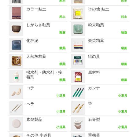
粘土
粘土
カラー粘土
その他 粘土
粘土
粘土
しがらき釉薬
粉末釉薬
釉薬
釉薬
化粧泥
楽焼釉薬
釉薬
釉薬
天然灰釉薬
絵の具
釉薬
釉薬
撥水剤・防水剤・接
原材料
着剤
釉薬
釉薬
コテ
カンナ
小道具
小道具
ヘラ
筆
小道具
小道具
素焼製品
石膏型
小道具
小道具
その他 小道具
重機器