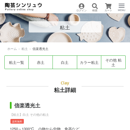
ログイン
検索
カート
陶芸用品の通販サイト
Menu
粘土
| 陶芸シンリュウ
ホーム
»
粘土
»
信楽透光土
その他 粘
粘土一覧
赤土
白土
カラー粘土
土
Clay
粘土詳細
信楽透光土
【粘土】白土 その他の粘土
送料無料
1250～1300℃、小物から中物、食器など