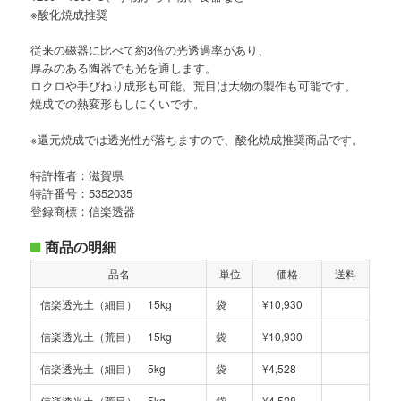
※酸化焼成推奨
従来の磁器に比べて約3倍の光透過率があり、
厚みのある陶器でも光を通します。
ロクロや手びねり成形も可能。荒目は大物の製作も可能です。
焼成での熱変形もしにくいです。
※還元焼成では透光性が落ちますので、酸化焼成推奨商品です。
特許権者：滋賀県
特許番号：5352035
登録商標：信楽透器
商品の明細
品名
単位
価格
送料
信楽透光土（細目） 15kg
袋
¥10,930
信楽透光土（荒目） 15kg
袋
¥10,930
信楽透光土（細目） 5kg
袋
¥4,528
信楽透光土（荒目） 5kg
袋
¥4,528