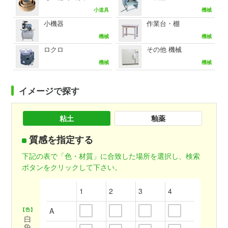
小道具
機械
小機器
作業台・棚
機械
機械
ロクロ
その他 機械
機械
機械
イメージで探す
粘土
釉薬
質感を指定する
下記の表で「色・材質」に合致した場所を選択し、検索
ボタンをクリックして下さい。
1
2
3
4
A